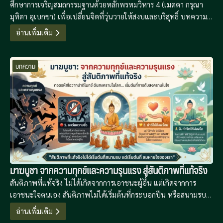
ศึกษาการเจริญสมถกรรมฐานด้วยหลักพรหมวิหาร 4 (เมตตา กรุณา
มุทิตา อุเบกขา) เพื่อเปลี่ยนจิตที่วุ่นวายให้สงบและบริสุทธิ์ บทความนี้
นำเสนอแนวทางการฝึกจิตที่เป็นระบบเพื่อเป็นรากฐานสู่การเจริญ
อ่านเพิ่มเติม
วิปัสสนาปัญญาในยุคดิจิทัลที่เต็มไปด้วยความเครียด
บทความ
มาฆบูชา จากความทุกข์และความรุนแรง สู่สันติภาพที่แท้จริง
สันติภาพที่แท้จริง ไม่ได้เกิดจากการเอาชนะผู้อื่น แต่เกิดจากการ
เอาชนะใจตนเอง สันติภาพไม่ได้เริ่มต้นที่กระบอกปืน หรือสนามรบ
อันกว้างใหญ่ แต่ “สันติภาพที่แท้จริง เริ่มต้นที่ลมหายใจของเรา”
อ่านเพิ่มเติม