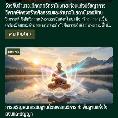
จีวรกับอำนาจ: วิกฤตศรัทธาในเงาสะท้อนแห่งปรัชญาการ
วิพากษ์โครงสร้างศีลธรรมและอำนาจในสถาบันสงฆ์ไทย
วิเคราะห์เชิงลึกวิกฤตศรัทธาสถาบันสงฆ์ไทย เมื่อ “จีวร” กลายเป็น
เครื่องมือสะสมอำนาจและเกราะกำบังศีลธรรมจำแลง บทความนี้ใช้
กรอบคิดของ Foucault, Baudrillard และพุทธปรัชญาเพื่อถอดรื้อ
อ่านเพิ่มเติม
โครงสร้างอำนาจที่ซ่อนเร้นและเสนอทางออกสู่การปฏิรูปอย่างยั่งยืน
บทความ
การเจริญสมถกรรมฐานด้วยพรหมวิหาร 4: พื้นฐานแห่งใจ
สงบและปัญญา