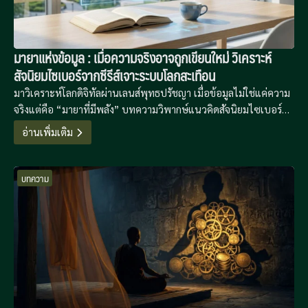
มายาแห่งข้อมูล : เมื่อความจริงอาจถูกเขียนใหม่ วิเคราะห์
สัจนิยมไซเบอร์จากซีรีส์เจาะระบบโลกสะเทือน
มาวิเคราะห์โลกดิจิทัลผ่านเลนส์พุทธปรัชญา เมื่อข้อมูลไม่ใช่แค่ความ
จริงแต่คือ “มายาที่มีพลัง” บทความวิพากษ์แนวคิดสัจนิยมไซเบอร์
จากซีรีส์ Zero Day ที่จะเปลี่ยนวิธีมอง “ตัวตนออนไลน์” ของคุณไป
อ่านเพิ่มเติม
ตลอดกาล
บทความ