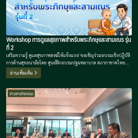
Workshop การดูแลสุขภาพสำหรับพระภิกษุและสามเณร รุ่น
ที่ 2
เสริมความรู้ ดูแลสุขภาพสงฆ์ให้แข็งแรง! ขอเชิญร่วมอบรมเชิงปฏิบัติ
การด้านสุขอนามัยโดย ศูนย์ฝึกอบรมปฐมพยาบาล สภากาชาดไทย
เรียนรู้วิธีดูแลตนเองและเพื่อนสหธรรมิกอย่างถูกวิธี 16-19 มีนาคมนี้
อ่านเพิ่มเติม
ณ ห้องประชุมโรงเรียนพระปริยัติธรรม วัดอาวุธวิกสิตาราม
ข่าวสารกิจกรรม