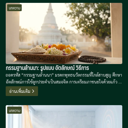
บทความ
กรรมฐานล้านนา: รูปแบบ อัตลักษณ์ วิธีการ
ถอดรหัส “กรรมฐานล้านนา” มรดกพุทธนวัตกรรมที่ใกล้สาบสูญ ศึกษา
อัตลักษณ์การใช้ลูกประคำเป็นสมอจิต การเตรียมภาชนะใจด้วยแก้ว 5
โกฐาก และลำดับการปฏิบัติที่เน้นการสร้างปีติจากฐานความดี เพื่อ
อ่านเพิ่มเติม
ขจัดอกุศลธรรม 14 ประการอย่างเป็นระบบ
บทความ