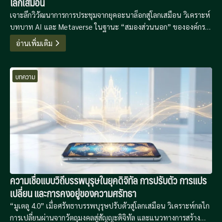
โลกเสมือน
เจาะลึกวิวัฒนาการการประชุมจากยุคอะนาล็อกสู่โลกเสมือน วิเคราะห์
บทบาท AI และ Metaverse ในฐานะ “สมองส่วนนอก” ขององค์กร
พร้อมข้อเสนอแนะเชิงกลยุทธ์เพื่อก้าวข้ามความเหนื่อยล้าทางดิจิทัล
อ่านเพิ่มเติม
และสร้างประสิทธิภาพการทำงานที่ไร้พรมแดน
บทความ
ความเชื่อแบบวิถีบรรพบุรุษในยุคดิจิทัล การปรับตัว การแปร
เปลี่ยน และการคงอยู่ของความศรัทธา
“มูเตลู 4.0” เมื่อศรัทธาบรรพบุรุษปรับตัวสู่โลกเสมือน วิเคราะห์กลไก
การเปลี่ยนผ่านจากวัตถุมงคลสู่สัญญะดิจิทัล และแนวทางการสร้าง