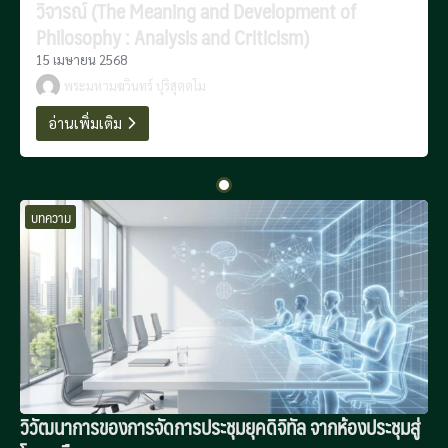
วิจารณ์ (The Meaning and Development of
Philosophy : Analysis and Criticism)
15 เมษายน 2568
พระมหามฆวินทร์ ปุริสุตฺตโม
อ่านเพิ่มเติม
บทความ
วิวัฒนาการของการจัดการประชุมยุคดิจิทัล จากห้องประชุมสู่