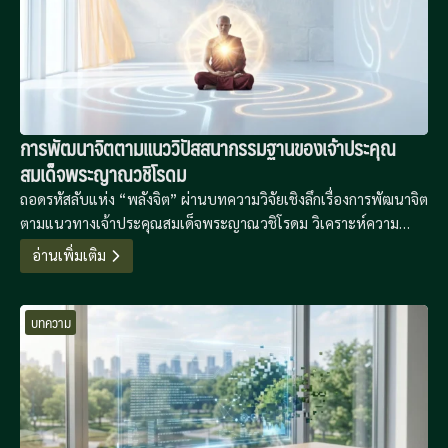
การพัฒนาจิตตามแนววิปัสสนากรรมฐานของเจ้าประคุณ
สมเด็จพระญาณวชิโรดม
ถอดรหัสลับแห่ง “พลังจิต” ผ่านบทความวิจัยเชิงลึกเรื่องการพัฒนาจิต
ตามแนวทางเจ้าประคุณสมเด็จพระญาณวชิโรดม วิเคราะห์ความ
เชื่อมโยงระหว่างสมถะและวิปัสสนา พร้อมสูตรสำเร็จ 30/30 ที่เปลี่ยน
อ่านเพิ่มเติม
การปฏิบัติที่ยุ่งยากให้เป็นเรื่องง่ายในชีวิตประจำวัน
บทความ