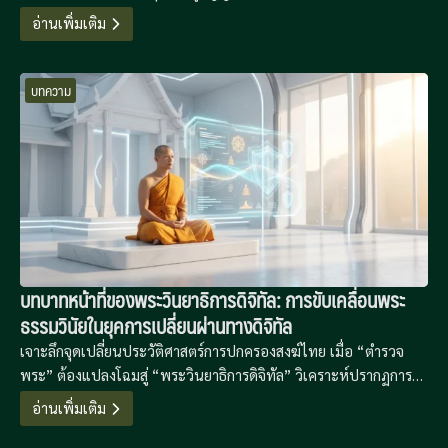
ภูมิปัญญาดิจิทัลเพื่อรักษาความมั่นคงทางจิตใจในยุคที่เทคโนโลยีขับ
อ่านเพิ่มเติม
เคลื่อนความเชื่อ
บทความ
บทบาทหน้าที่ของพระวินยาธิการดิจิทัล: การขับเคลื่อนพระ
ธรรมวินัยในยุคการเปลี่ยนผ่านทางดิจิทัล
เจาะลึกจุดเปลี่ยนประวัติศาสตร์การปกครองสงฆ์ไทย เมื่อ “ตำรวจ
พระ” ต้องแปลงโฉมสู่ “พระวินยาธิการดิจิทัล” วิเคราะห์ปรากฏการณ์
“โลกวัชชะดิจิทัล” และโมเดลการจัดการวินัยแบบไฮบริดที่ใช้ AI และ
อ่านเพิ่มเติม
นิติวิทยาศาสตร์ไซเบอร์มาพิทักษ์พระธรรมวินัยในยุค Metaverse