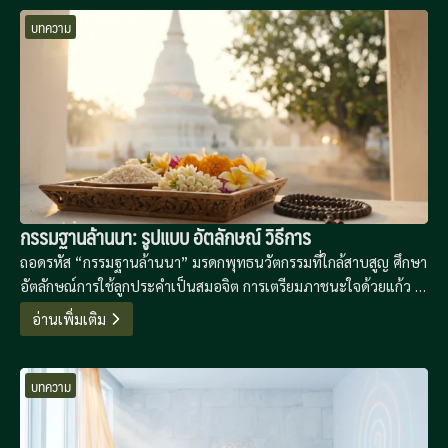
บทความ
กรรมฐานล้านนา: รูปแบบ อัตลักษณ์ วิธีการ
ถอดรหัส “กรรมฐานล้านนา” มรดกพุทธนวัตกรรมที่ใกล้สาบสูญ ศึกษา
อัตลักษณ์การใช้ลูกประคำเป็นสมอจิต การเตรียมภาชนะใจด้วยแก้ว 5
โกฐาก และลำดับการปฏิบัติที่เน้นการสร้างปีติจากฐานความดี เพื่อ
อ่านเพิ่มเติม
ขจัดอกุศลธรรม 14 ประการอย่างเป็นระบบ
บทความ