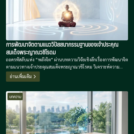
การพัฒนาจิตตามแนววิปัสสนากรรมฐานของเจ้าประคุณ
สมเด็จพระญาณวชิโรดม
ถอดรหัสลับแห่ง “พลังจิต” ผ่านบทความวิจัยเชิงลึกเรื่องการพัฒนาจิต
ตามแนวทางเจ้าประคุณสมเด็จพระญาณวชิโรดม วิเคราะห์ความ
เชื่อมโยงระหว่างสมถะและวิปัสสนา พร้อมสูตรสำเร็จ 30/30 ที่เปลี่ยน
อ่านเพิ่มเติม
การปฏิบัติที่ยุ่งยากให้เป็นเรื่องง่ายในชีวิตประจำวัน
บทความ