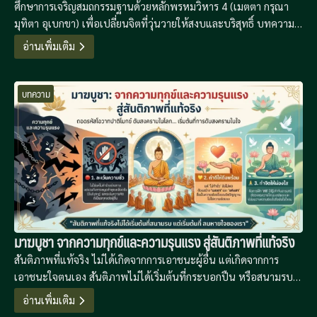
ศึกษาการเจริญสมถกรรมฐานด้วยหลักพรหมวิหาร 4 (เมตตา กรุณา
มุทิตา อุเบกขา) เพื่อเปลี่ยนจิตที่วุ่นวายให้สงบและบริสุทธิ์ บทความนี้
นำเสนอแนวทางการฝึกจิตที่เป็นระบบเพื่อเป็นรากฐานสู่การเจริญ
อ่านเพิ่มเติม
วิปัสสนาปัญญาในยุคดิจิทัลที่เต็มไปด้วยความเครียด
บทความ
มาฆบูชา จากความทุกข์และความรุนแรง สู่สันติภาพที่แท้จริง
สันติภาพที่แท้จริง ไม่ได้เกิดจากการเอาชนะผู้อื่น แต่เกิดจากการ
เอาชนะใจตนเอง สันติภาพไม่ได้เริ่มต้นที่กระบอกปืน หรือสนามรบ
อันกว้างใหญ่ แต่ “สันติภาพที่แท้จริง เริ่มต้นที่ลมหายใจของเรา”
อ่านเพิ่มเติม