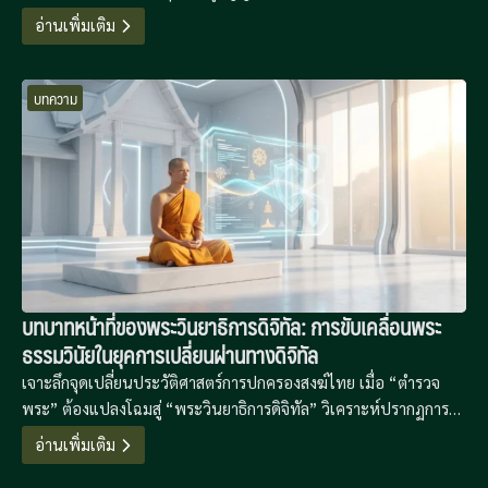
ภูมิปัญญาดิจิทัลเพื่อรักษาความมั่นคงทางจิตใจในยุคที่เทคโนโลยีขับ
อ่านเพิ่มเติม
เคลื่อนความเชื่อ
บทความ
บทบาทหน้าที่ของพระวินยาธิการดิจิทัล: การขับเคลื่อนพระ
ธรรมวินัยในยุคการเปลี่ยนผ่านทางดิจิทัล
เจาะลึกจุดเปลี่ยนประวัติศาสตร์การปกครองสงฆ์ไทย เมื่อ “ตำรวจ
พระ” ต้องแปลงโฉมสู่ “พระวินยาธิการดิจิทัล” วิเคราะห์ปรากฏการณ์
“โลกวัชชะดิจิทัล” และโมเดลการจัดการวินัยแบบไฮบริดที่ใช้ AI และ
อ่านเพิ่มเติม
นิติวิทยาศาสตร์ไซเบอร์มาพิทักษ์พระธรรมวินัยในยุค Metaverse