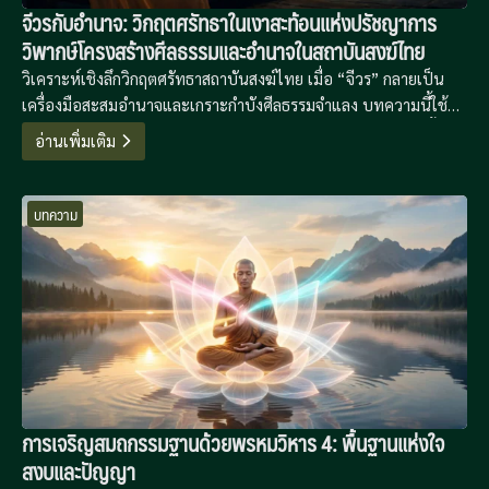
จีวรกับอำนาจ: วิกฤตศรัทธาในเงาสะท้อนแห่งปรัชญาการ
วิพากษ์โครงสร้างศีลธรรมและอำนาจในสถาบันสงฆ์ไทย
วิเคราะห์เชิงลึกวิกฤตศรัทธาสถาบันสงฆ์ไทย เมื่อ “จีวร” กลายเป็น
เครื่องมือสะสมอำนาจและเกราะกำบังศีลธรรมจำแลง บทความนี้ใช้
กรอบคิดของ Foucault, Baudrillard และพุทธปรัชญาเพื่อถอดรื้อ
อ่านเพิ่มเติม
โครงสร้างอำนาจที่ซ่อนเร้นและเสนอทางออกสู่การปฏิรูปอย่างยั่งยืน
บทความ
การเจริญสมถกรรมฐานด้วยพรหมวิหาร 4: พื้นฐานแห่งใจ
สงบและปัญญา