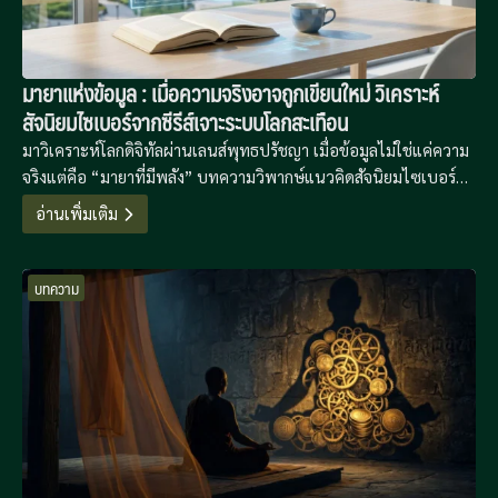
มายาแห่งข้อมูล : เมื่อความจริงอาจถูกเขียนใหม่ วิเคราะห์
สัจนิยมไซเบอร์จากซีรีส์เจาะระบบโลกสะเทือน
มาวิเคราะห์โลกดิจิทัลผ่านเลนส์พุทธปรัชญา เมื่อข้อมูลไม่ใช่แค่ความ
จริงแต่คือ “มายาที่มีพลัง” บทความวิพากษ์แนวคิดสัจนิยมไซเบอร์
จากซีรีส์ Zero Day ที่จะเปลี่ยนวิธีมอง “ตัวตนออนไลน์” ของคุณไป
อ่านเพิ่มเติม
ตลอดกาล
บทความ