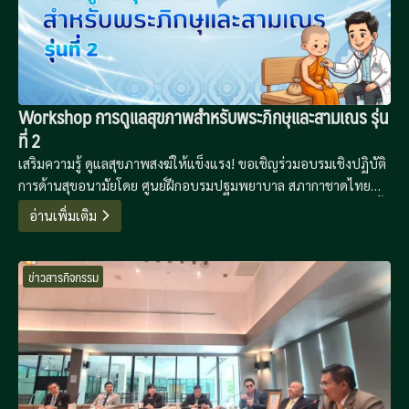
Workshop การดูแลสุขภาพสำหรับพระภิกษุและสามเณร รุ่น
ที่ 2
เสริมความรู้ ดูแลสุขภาพสงฆ์ให้แข็งแรง! ขอเชิญร่วมอบรมเชิงปฏิบัติ
การด้านสุขอนามัยโดย ศูนย์ฝึกอบรมปฐมพยาบาล สภากาชาดไทย
เรียนรู้วิธีดูแลตนเองและเพื่อนสหธรรมิกอย่างถูกวิธี 16-19 มีนาคมนี้
อ่านเพิ่มเติม
ณ ห้องประชุมโรงเรียนพระปริยัติธรรม วัดอาวุธวิกสิตาราม
ข่าวสารกิจกรรม