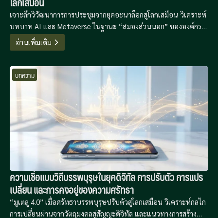
โลกเสมือน
เจาะลึกวิวัฒนาการการประชุมจากยุคอะนาล็อกสู่โลกเสมือน วิเคราะห์
บทบาท AI และ Metaverse ในฐานะ “สมองส่วนนอก” ขององค์กร
พร้อมข้อเสนอแนะเชิงกลยุทธ์เพื่อก้าวข้ามความเหนื่อยล้าทางดิจิทัล
อ่านเพิ่มเติม
และสร้างประสิทธิภาพการทำงานที่ไร้พรมแดน
บทความ
ความเชื่อแบบวิถีบรรพบุรุษในยุคดิจิทัล การปรับตัว การแปร
เปลี่ยน และการคงอยู่ของความศรัทธา
“มูเตลู 4.0” เมื่อศรัทธาบรรพบุรุษปรับตัวสู่โลกเสมือน วิเคราะห์กลไก
การเปลี่ยนผ่านจากวัตถุมงคลสู่สัญญะดิจิทัล และแนวทางการสร้าง