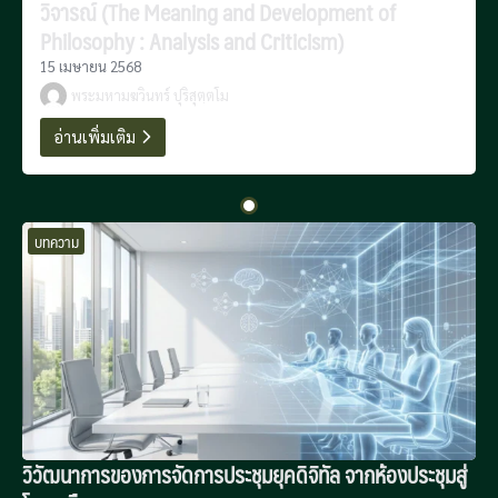
วิจารณ์ (The Meaning and Development of
Philosophy : Analysis and Criticism)
15 เมษายน 2568
พระมหามฆวินทร์ ปุริสุตฺตโม
อ่านเพิ่มเติม
บทความ
วิวัฒนาการของการจัดการประชุมยุคดิจิทัล จากห้องประชุมสู่