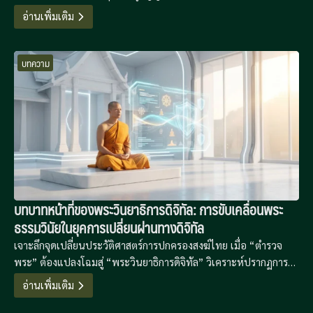
ภูมิปัญญาดิจิทัลเพื่อรักษาความมั่นคงทางจิตใจในยุคที่เทคโนโลยีขับ
อ่านเพิ่มเติม
เคลื่อนความเชื่อ
บทความ
บทบาทหน้าที่ของพระวินยาธิการดิจิทัล: การขับเคลื่อนพระ
ธรรมวินัยในยุคการเปลี่ยนผ่านทางดิจิทัล
เจาะลึกจุดเปลี่ยนประวัติศาสตร์การปกครองสงฆ์ไทย เมื่อ “ตำรวจ
พระ” ต้องแปลงโฉมสู่ “พระวินยาธิการดิจิทัล” วิเคราะห์ปรากฏการณ์
“โลกวัชชะดิจิทัล” และโมเดลการจัดการวินัยแบบไฮบริดที่ใช้ AI และ
อ่านเพิ่มเติม
นิติวิทยาศาสตร์ไซเบอร์มาพิทักษ์พระธรรมวินัยในยุค Metaverse