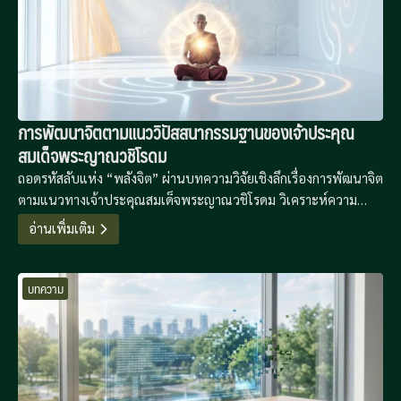
การพัฒนาจิตตามแนววิปัสสนากรรมฐานของเจ้าประคุณ
สมเด็จพระญาณวชิโรดม
ถอดรหัสลับแห่ง “พลังจิต” ผ่านบทความวิจัยเชิงลึกเรื่องการพัฒนาจิต
ตามแนวทางเจ้าประคุณสมเด็จพระญาณวชิโรดม วิเคราะห์ความ
เชื่อมโยงระหว่างสมถะและวิปัสสนา พร้อมสูตรสำเร็จ 30/30 ที่เปลี่ยน
อ่านเพิ่มเติม
การปฏิบัติที่ยุ่งยากให้เป็นเรื่องง่ายในชีวิตประจำวัน
บทความ