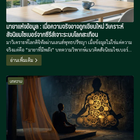
มายาแห่งข้อมูล : เมื่อความจริงอาจถูกเขียนใหม่ วิเคราะห์
สัจนิยมไซเบอร์จากซีรีส์เจาะระบบโลกสะเทือน
มาวิเคราะห์โลกดิจิทัลผ่านเลนส์พุทธปรัชญา เมื่อข้อมูลไม่ใช่แค่ความ
จริงแต่คือ “มายาที่มีพลัง” บทความวิพากษ์แนวคิดสัจนิยมไซเบอร์
จากซีรีส์ Zero Day ที่จะเปลี่ยนวิธีมอง “ตัวตนออนไลน์” ของคุณไป
อ่านเพิ่มเติม
ตลอดกาล
บทความ