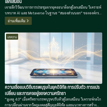
โลกเสมือน
เจาะลึกวิวัฒนาการการประชุมจากยุคอะนาล็อกสู่โลกเสมือน วิเคราะห์
บทบาท AI และ Metaverse ในฐานะ “สมองส่วนนอก” ขององค์กร
พร้อมข้อเสนอแนะเชิงกลยุทธ์เพื่อก้าวข้ามความเหนื่อยล้าทางดิจิทัล
อ่านเพิ่มเติม
และสร้างประสิทธิภาพการทำงานที่ไร้พรมแดน
บทความ
ความเชื่อแบบวิถีบรรพบุรุษในยุคดิจิทัล การปรับตัว การแปร
เปลี่ยน และการคงอยู่ของความศรัทธา
“มูเตลู 4.0” เมื่อศรัทธาบรรพบุรุษปรับตัวสู่โลกเสมือน วิเคราะห์กลไก
การเปลี่ยนผ่านจากวัตถุมงคลสู่สัญญะดิจิทัล และแนวทางการสร้าง