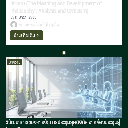
วิจารณ์ (The Meaning and Development of
Philosophy : Analysis and Criticism)
15 เมษายน 2568
พระมหามฆวินทร์ ปุริสุตฺตโม
อ่านเพิ่มเติม
บทความ
วิวัฒนาการของการจัดการประชุมยุคดิจิทัล จากห้องประชุมสู่