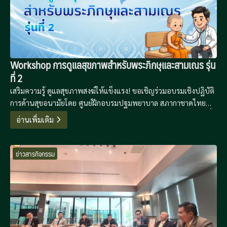
Workshop การดูแลสุขภาพสำหรับพระภิกษุและสามเณร รุ่น
ที่ 2
เสริมความรู้ ดูแลสุขภาพสงฆ์ให้แข็งแรง! ขอเชิญร่วมอบรมเชิงปฏิบัติ
การด้านสุขอนามัยโดย ศูนย์ฝึกอบรมปฐมพยาบาล สภากาชาดไทย
เรียนรู้วิธีดูแลตนเองและเพื่อนสหธรรมิกอย่างถูกวิธี 16-19 มีนาคมนี้
อ่านเพิ่มเติม
ณ ห้องประชุมโรงเรียนพระปริยัติธรรม วัดอาวุธวิกสิตาราม
ข่าวสารกิจกรรม