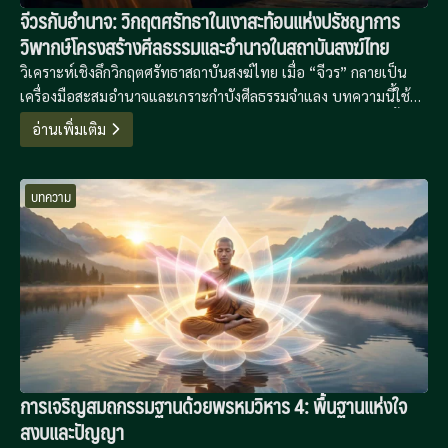
จีวรกับอำนาจ: วิกฤตศรัทธาในเงาสะท้อนแห่งปรัชญาการ
วิพากษ์โครงสร้างศีลธรรมและอำนาจในสถาบันสงฆ์ไทย
วิเคราะห์เชิงลึกวิกฤตศรัทธาสถาบันสงฆ์ไทย เมื่อ “จีวร” กลายเป็น
เครื่องมือสะสมอำนาจและเกราะกำบังศีลธรรมจำแลง บทความนี้ใช้
กรอบคิดของ Foucault, Baudrillard และพุทธปรัชญาเพื่อถอดรื้อ
อ่านเพิ่มเติม
โครงสร้างอำนาจที่ซ่อนเร้นและเสนอทางออกสู่การปฏิรูปอย่างยั่งยืน
บทความ
การเจริญสมถกรรมฐานด้วยพรหมวิหาร 4: พื้นฐานแห่งใจ
สงบและปัญญา