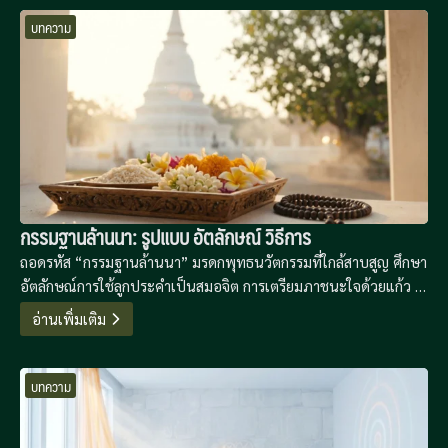
บทความ
กรรมฐานล้านนา: รูปแบบ อัตลักษณ์ วิธีการ
ถอดรหัส “กรรมฐานล้านนา” มรดกพุทธนวัตกรรมที่ใกล้สาบสูญ ศึกษา
อัตลักษณ์การใช้ลูกประคำเป็นสมอจิต การเตรียมภาชนะใจด้วยแก้ว 5
โกฐาก และลำดับการปฏิบัติที่เน้นการสร้างปีติจากฐานความดี เพื่อ
อ่านเพิ่มเติม
ขจัดอกุศลธรรม 14 ประการอย่างเป็นระบบ
บทความ