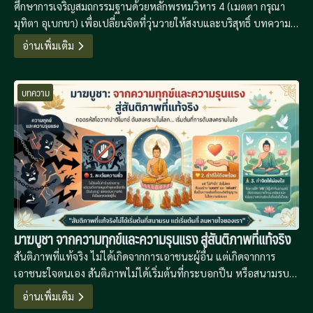
ศึกษาการเจริญสมถกรรมฐานด้วยหลักพรหมวิหาร 4 (เมตตา กรุณา
มุทิตา อุเบกขา) เพื่อเปลี่ยนจิตที่วุ่นวายให้สงบและบริสุทธิ์ บทความนี้
นำเสนอแนวทางการฝึกจิตที่เป็นระบบเพื่อเป็นรากฐานสู่การเจริญ
อ่านเพิ่มเติม
วิปัสสนาปัญญาในยุคดิจิทัลที่เต็มไปด้วยความเครียด
บทความ
มาฆบูชา จากความทุกข์และความรุนแรง สู่สันติภาพที่แท้จริง
สันติภาพที่แท้จริง ไม่ได้เกิดจากการเอาชนะผู้อื่น แต่เกิดจากการ
เอาชนะใจตนเอง สันติภาพไม่ได้เริ่มต้นที่กระบอกปืน หรือสนามรบ
อันกว้างใหญ่ แต่ “สันติภาพที่แท้จริง เริ่มต้นที่ลมหายใจของเรา”
อ่านเพิ่มเติม