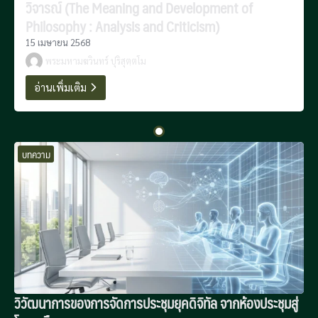
วิจารณ์ (The Meaning and Development of
Philosophy : Analysis and Criticism)
15 เมษายน 2568
พระมหามฆวินทร์ ปุริสุตฺตโม
อ่านเพิ่มเติม
บทความ
วิวัฒนาการของการจัดการประชุมยุคดิจิทัล จากห้องประชุมสู่