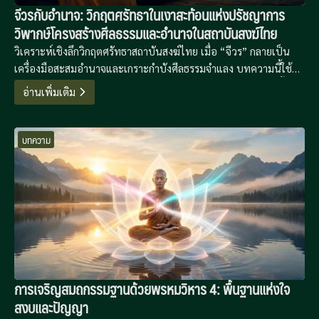
จีวรกับอำนาจ: วิกฤตศรัทธาในเงาสะท้อนแห่งปรัชญาการ
วิพากษ์โครงสร้างศีลธรรมและอำนาจในสถาบันสงฆ์ไทย
วิเคราะห์เชิงลึกวิกฤตศรัทธาสถาบันสงฆ์ไทย เมื่อ “จีวร” กลายเป็น
เครื่องมือสะสมอำนาจและเกราะกำบังศีลธรรมจำแลง บทความนี้ใช้
กรอบคิดของ Foucault, Baudrillard และพุทธปรัชญาเพื่อถอดรื้อ
อ่านเพิ่มเติม
โครงสร้างอำนาจที่ซ่อนเร้นและเสนอทางออกสู่การปฏิรูปอย่างยั่งยืน
บทความ
การเจริญสมถกรรมฐานด้วยพรหมวิหาร 4: พื้นฐานแห่งใจ
สงบและปัญญา