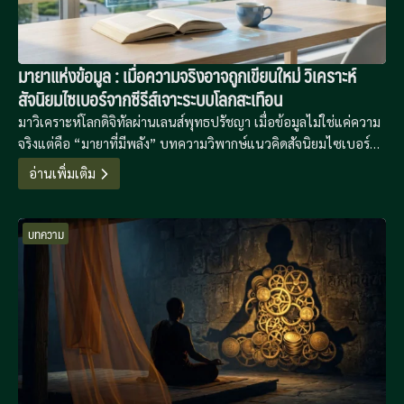
มายาแห่งข้อมูล : เมื่อความจริงอาจถูกเขียนใหม่ วิเคราะห์
สัจนิยมไซเบอร์จากซีรีส์เจาะระบบโลกสะเทือน
มาวิเคราะห์โลกดิจิทัลผ่านเลนส์พุทธปรัชญา เมื่อข้อมูลไม่ใช่แค่ความ
จริงแต่คือ “มายาที่มีพลัง” บทความวิพากษ์แนวคิดสัจนิยมไซเบอร์
จากซีรีส์ Zero Day ที่จะเปลี่ยนวิธีมอง “ตัวตนออนไลน์” ของคุณไป
อ่านเพิ่มเติม
ตลอดกาล
บทความ