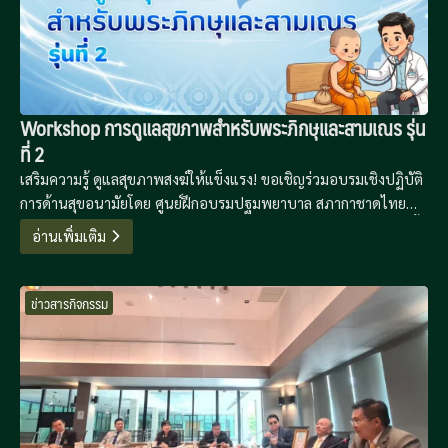
Workshop การดูแลสุขภาพสำหรับพระภิกษุและสามเณร รุ่น
ที่ 2
เสริมความรู้ ดูแลสุขภาพสงฆ์ให้แข็งแรง! ขอเชิญร่วมอบรมเชิงปฏิบัติ
การด้านสุขอนามัยโดย ศูนย์ฝึกอบรมปฐมพยาบาล สภากาชาดไทย
เรียนรู้วิธีดูแลตนเองและเพื่อนสหธรรมิกอย่างถูกวิธี 16-19 มีนาคมนี้
อ่านเพิ่มเติม
ณ ห้องประชุมโรงเรียนพระปริยัติธรรม วัดอาวุธวิกสิตาราม
ข่าวสารกิจกรรม