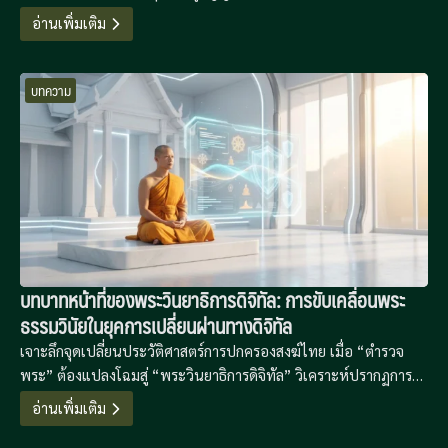
ภูมิปัญญาดิจิทัลเพื่อรักษาความมั่นคงทางจิตใจในยุคที่เทคโนโลยีขับ
อ่านเพิ่มเติม
เคลื่อนความเชื่อ
บทความ
บทบาทหน้าที่ของพระวินยาธิการดิจิทัล: การขับเคลื่อนพระ
ธรรมวินัยในยุคการเปลี่ยนผ่านทางดิจิทัล
เจาะลึกจุดเปลี่ยนประวัติศาสตร์การปกครองสงฆ์ไทย เมื่อ “ตำรวจ
พระ” ต้องแปลงโฉมสู่ “พระวินยาธิการดิจิทัล” วิเคราะห์ปรากฏการณ์
“โลกวัชชะดิจิทัล” และโมเดลการจัดการวินัยแบบไฮบริดที่ใช้ AI และ
อ่านเพิ่มเติม
นิติวิทยาศาสตร์ไซเบอร์มาพิทักษ์พระธรรมวินัยในยุค Metaverse