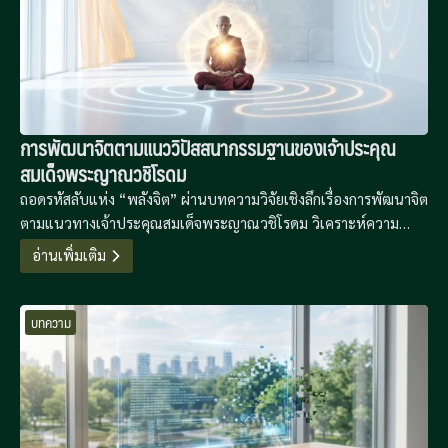
การพัฒนาจิตตามแนววิปัสสนากรรมฐานของเจ้าประคุณ
สมเด็จพระญาณวชิโรดม
ถอดรหัสลับแห่ง “พลังจิต” ผ่านบทความวิจัยเชิงลึกเรื่องการพัฒนาจิต
ตามแนวทางเจ้าประคุณสมเด็จพระญาณวชิโรดม วิเคราะห์ความ
เชื่อมโยงระหว่างสมถะและวิปัสสนา พร้อมสูตรสำเร็จ 30/30 ที่เปลี่ยน
อ่านเพิ่มเติม
การปฏิบัติที่ยุ่งยากให้เป็นเรื่องง่ายในชีวิตประจำวัน
บทความ