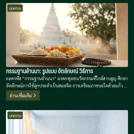
บทความ
กรรมฐานล้านนา: รูปแบบ อัตลักษณ์ วิธีการ
ถอดรหัส “กรรมฐานล้านนา” มรดกพุทธนวัตกรรมที่ใกล้สาบสูญ ศึกษา
อัตลักษณ์การใช้ลูกประคำเป็นสมอจิต การเตรียมภาชนะใจด้วยแก้ว 5
โกฐาก และลำดับการปฏิบัติที่เน้นการสร้างปีติจากฐานความดี เพื่อ
อ่านเพิ่มเติม
ขจัดอกุศลธรรม 14 ประการอย่างเป็นระบบ
บทความ