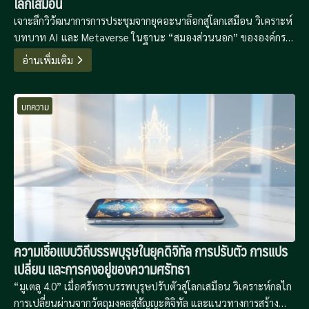
โลกเสมือน
เจาะลึกวิวัฒนาการการประชุมจากยุคอะนาล็อกสู่โลกเสมือน วิเคราะห์
บทบาท AI และ Metaverse ในฐานะ “สมองส่วนนอก” ขององค์กร
พร้อมข้อเสนอแนะเชิงกลยุทธ์เพื่อก้าวข้ามความเหนื่อยล้าทางดิจิทัล
อ่านเพิ่มเติม
และสร้างประสิทธิภาพการทำงานที่ไร้พรมแดน
บทความ
ความเชื่อแบบวิถีบรรพบุรุษในยุคดิจิทัล การปรับตัว การแปร
เปลี่ยน และการคงอยู่ของความศรัทธา
“มูเตลู 4.0” เมื่อศรัทธาบรรพบุรุษปรับตัวสู่โลกเสมือน วิเคราะห์กลไก
การเปลี่ยนผ่านจากวัตถุมงคลสู่สัญญะดิจิทัล และแนวทางการสร้าง