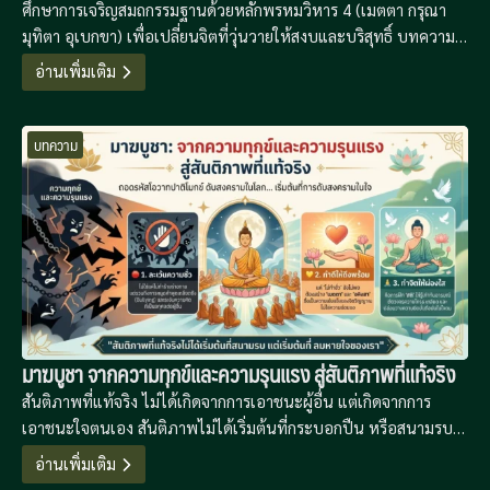
ศึกษาการเจริญสมถกรรมฐานด้วยหลักพรหมวิหาร 4 (เมตตา กรุณา
มุทิตา อุเบกขา) เพื่อเปลี่ยนจิตที่วุ่นวายให้สงบและบริสุทธิ์ บทความนี้
นำเสนอแนวทางการฝึกจิตที่เป็นระบบเพื่อเป็นรากฐานสู่การเจริญ
อ่านเพิ่มเติม
วิปัสสนาปัญญาในยุคดิจิทัลที่เต็มไปด้วยความเครียด
บทความ
มาฆบูชา จากความทุกข์และความรุนแรง สู่สันติภาพที่แท้จริง
สันติภาพที่แท้จริง ไม่ได้เกิดจากการเอาชนะผู้อื่น แต่เกิดจากการ
เอาชนะใจตนเอง สันติภาพไม่ได้เริ่มต้นที่กระบอกปืน หรือสนามรบ
อันกว้างใหญ่ แต่ “สันติภาพที่แท้จริง เริ่มต้นที่ลมหายใจของเรา”
อ่านเพิ่มเติม